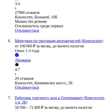
3.4
•
27906
отзывов
Кингисепп, Большой, 10Б
Можно без резюме
Откликнитесь среди первых
Откликнуться
Менеджер по продажам автозапчастей (Кингисепп)
от
100 000
₽
за месяц,
до вычета налогов
Опыт 1-3 года
Движком
4.7
•
29
отзывов
Кингисепп, Крикковское шоссе, 2Б
Откликнуться
Работник торгового зала в Гипермаркет (Кингисепп,
1-я, 2Б)
50 500
–
72 400
₽
за месяц,
до вычета налогов