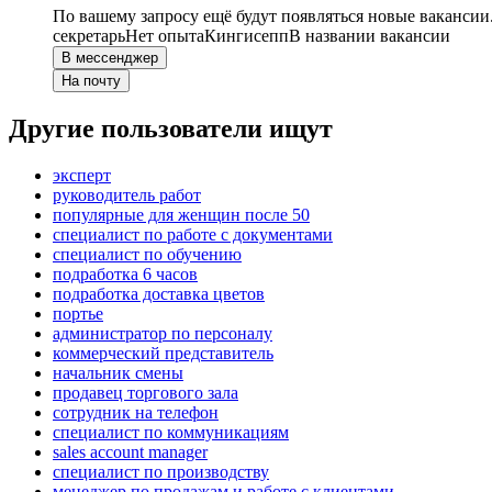
По вашему запросу ещё будут появляться новые вакансии
секретарь
Нет опыта
Кингисепп
В названии вакансии
В мессенджер
На почту
Другие пользователи ищут
эксперт
руководитель работ
популярные для женщин после 50
специалист по работе с документами
специалист по обучению
подработка 6 часов
подработка доставка цветов
портье
администратор по персоналу
коммерческий представитель
начальник смены
продавец торгового зала
сотрудник на телефон
специалист по коммуникациям
sales account manager
специалист по производству
менеджер по продажам и работе с клиентами