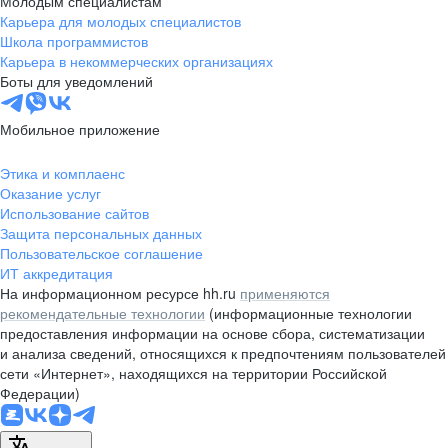
Молодым специалистам
Карьера для молодых специалистов
pr@nsk.hh.ru
Школа программистов
Карьера в некоммерческих организациях
Минск
Боты для уведомлений
пр-т Дзержинского, д. 57,
10 этаж, помещение 45-1
Мобильное приложение
+375 (17)
336-03-02
Этика и комплаенс
pr@rabota.by
Оказание услуг
Использование сайтов
Алматы
Защита персональных данных
Пользовательское соглашение
пр. Абая, д. 151, БЦ Алатау,
ИТ аккредитация
12 этаж, офис 1209
На информационном ресурсе hh.ru
применяются
+7 727 232-13-13
рекомендательные технологии
(информационные технологии
pr@headhunter.com.kz
предоставления информации на основе сбора, систематизации
и анализа сведений, относящихся к предпочтениям пользователей
сети «Интернет», находящихся на территории Российской
Федерации)