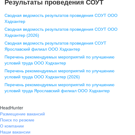
Результаты проведения СОУТ
pr@nn.hh.ru
Сводная ведомость результатов проведения СОУТ ООО
Воронеж
Хэдхантер
Сводная ведомость результатов проведения СОУТ ООО
ул. Комиссаржевской, д. 10,
Хэдхантер (2026)
офис 1212
Сводная ведомость результатов проведения СОУТ
+7 473 280-05-05
Ярославский филиал ООО Хэдхантер
pr@vrn.hh.ru
Перечень рекомендуемых мероприятий по улучшению
условий труда ООО Хэдхантер
Казань
Перечень рекомендуемых мероприятий по улучшению
ул. Спартаковская, д. 2А, этаж 3,
условий труда ООО Хэдхантер (2026)
помещение 15
Перечень рекомендуемых мероприятий по улучшению
условий труда Ярославский филиал ООО Хэдхантер
+7 843 212-12-50
pr@kzn.hh.ru
HeadHunter
Размещение вакансий
Екатеринбург
Поиск по резюме
ул. Боевых Дружин, стр. 20,
О компании
5 этаж, офис 505, 521
Наши вакансии