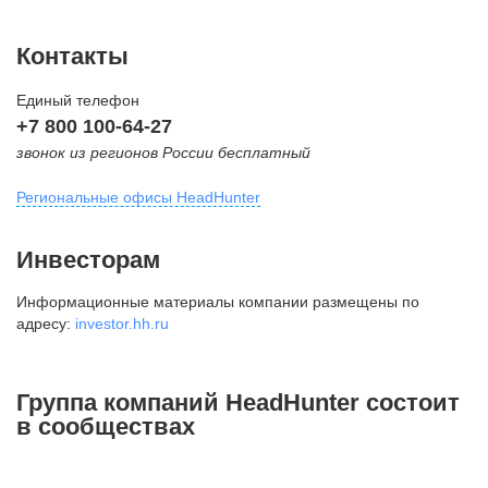
Контакты
Единый телефон
+7 800 100-64-27
звонок из регионов России бесплатный
Региональные офисы HeadHunter
Москва
Инвесторам
внутригородская территория
Информационные материалы компании размещены по
Муниципальный округ Тверской,
адресу:
investor.hh.ru
2-я Брестская ул., д. 48,
помещение 25
+7 495 974-64-27
Группа компаний HeadHunter состоит
+7 495 980-64-27
в сообществах
+7 495 134-92-24
press@hh.ru