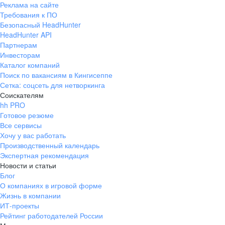
Реклама на сайте
+7 343 226-79-99
Требования к ПО
pr@ural.hh.ru
Безопасный HeadHunter
HeadHunter API
Краснодар
Партнерам
Инвесторам
ул. Янковского, д. 169, 7 этаж,
Каталог компаний
706 каб.
Поиск по вакансиям в Кингисеппе
+7 861 205-55-57
Сетка: соцсеть для нетворкинга
pr@krd.hh.ru
Соискателям
hh PRO
Готовое резюме
Владивосток
Все сервисы
пер. Ланинский д. 4, офис 3.4
Хочу у вас работать
Производственный календарь
+7 423 202-33-28
Экспертная рекомендация
pr@dv.hh.ru
Новости и статьи
Блог
Новосибирск
О компаниях в игровой форме
Жизнь в компании
ул. Большевистская, д. 35,
ИТ-проекты
помещение 21
Рейтинг работодателей России
+7 383 207-94-64